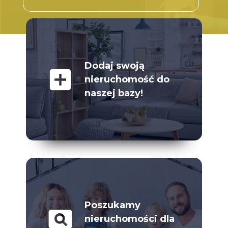
Dodaj swoją
add_box
nieruchomość do
naszej bazy!
Poszukamy
pageview
nieruchomości dla