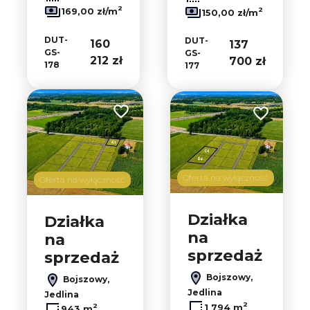
2
2
169,00 zł/m
150,00 zł/m
DUT-
DUT-
160
137
GS-
GS-
212 zł
700 zł
178
177
Dodaj do ulubionych
Dodaj do ul
Oferta na wyłączność
Oferta na wyłączność
Działka
Działka
na
na
sprzedaż
sprzedaż
Bojszowy,
Bojszowy,
Jedlina
Jedlina
2
2
1 794 m
943 m