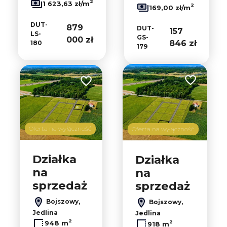
2
1 623,63 zł/m
2
169,00 zł/m
DUT-
879
DUT-
157
LS-
GS-
000 zł
846 zł
180
179
Dodaj do ul
Dodaj do ulubionych
Oferta na wyłączność
Oferta na wyłączność
Działka
Działka
na
na
sprzedaż
sprzedaż
Bojszowy,
Bojszowy,
Jedlina
Jedlina
2
2
948 m
918 m