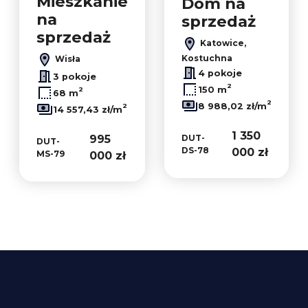
Mieszkanie
Dom na
na
sprzedaż
sprzedaż
Katowice,
Kostuchna
Wisła
4 pokoje
3 pokoje
2
150 m
2
68 m
2
8 988,02 zł/m
2
14 557,43 zł/m
1 350
995
DUT-
DUT-
DS-78
000 zł
MS-79
000 zł