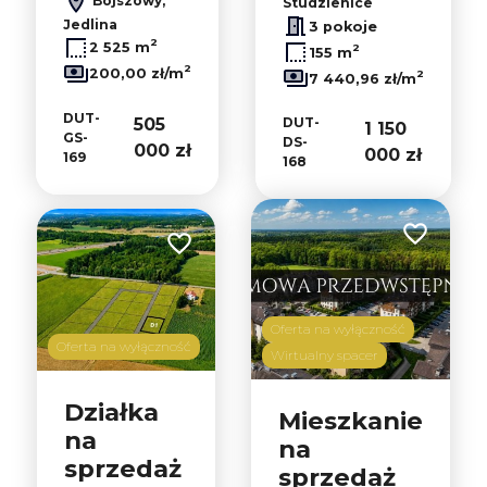
Bojszowy,
Studzienice
Jedlina
3 pokoje
2
2 525 m
2
155 m
2
200,00 zł/m
2
7 440,96 zł/m
DUT-
505
DUT-
1 150
GS-
DS-
000 zł
000 zł
169
168
Dodaj do u
Dodaj do ulubionych
Oferta na wyłączność
Oferta na wyłączność
Wirtualny spacer
Działka
Mieszkanie
na
na
sprzedaż
sprzedaż