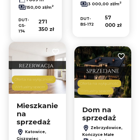
2
3 000,00 zł/m
2
150,00 zł/m
57
DUT-
DUT-
271
BS-172
000 zł
GS-
350 zł
174
Dodaj do ulubionych
Dodaj do 
Oferta na wyłączność
Oferta na wyłączność
Wirtualny spacer
Wirtualny spacer
Mieszkanie
Dom na
na
sprzedaż
sprzedaż
Zebrzydowice,
Katowice,
Kończyce Małe
Giszowiec