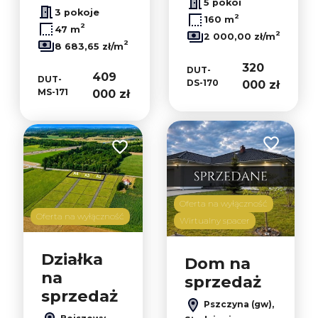
5 pokoi
3 pokoje
2
160 m
2
47 m
2
2 000,00 zł/m
2
8 683,65 zł/m
320
DUT-
409
DUT-
DS-170
000 zł
MS-171
000 zł
Dodaj do u
Dodaj do ulubionych
Oferta na wyłączność
Oferta na wyłączność
Wirtualny spacer
Działka
Dom na
na
sprzedaż
sprzedaż
Pszczyna (gw),