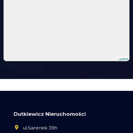
Leaflet
Dutkiewicz Nieruchomości
ul.Sarenek 39h