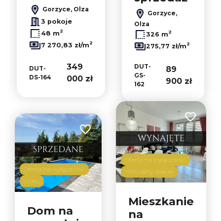
Gorzyce, Olza
Gorzyce,
3 pokoje
Olza
2
2
48 m
326 m
2
2
7 270,83 zł/m
275,77 zł/m
349
DUT-
89
DUT-
GS-
DS-164
000 zł
900 zł
162
Dodaj do u
Dodaj do ulubionych
Oferta na wyłączność
Oferta na wyłączność
Wirtualny spacer
Video
Mieszkanie
Dom na
na