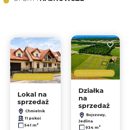
Dodaj do u
Dodaj do ulubionych
Oferta na wyłączność
Oferta na wyłączność
Działka
Lokal na
na
sprzedaż
sprzedaż
Chmielnik
Bojszowy,
11 pokoi
Jedlina
2
541 m
2
934 m