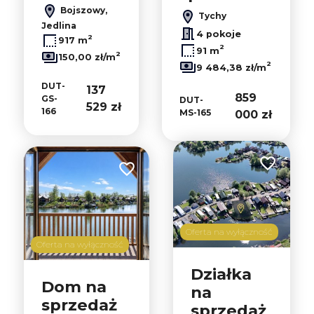
Bojszowy,
Tychy
Jedlina
4 pokoje
2
917 m
2
91 m
2
150,00 zł/m
2
9 484,38 zł/m
DUT-
137
859
GS-
DUT-
529 zł
166
MS-165
000 zł
Dodaj do u
Dodaj do ulubionych
Oferta na wyłączność
Oferta na wyłączność
Działka
Dom na
na
sprzedaż
sprzedaż