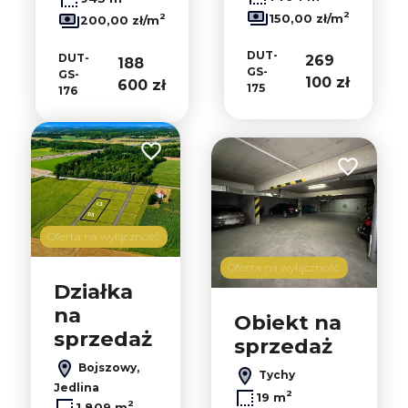
2
2
150,00 zł/m
200,00 zł/m
DUT-
DUT-
269
188
GS-
GS-
100 zł
600 zł
175
176
Dodaj do ulubionych
Dodaj do u
Oferta na wyłączność
Oferta na wyłączność
Działka
na
Obiekt na
sprzedaż
sprzedaż
Bojszowy,
Tychy
Jedlina
2
19 m
2
1 809 m