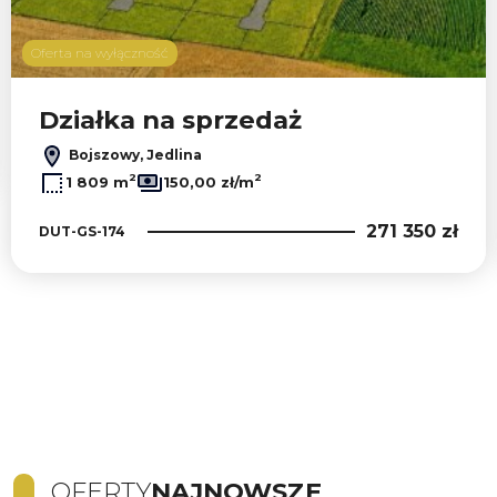
Oferta na wyłączność
Działka na sprzedaż
Bojszowy, Jedlina
2
2
1 809 m
150,00 zł/m
271 350 zł
DUT-GS-174
OFERTY
NAJNOWSZE