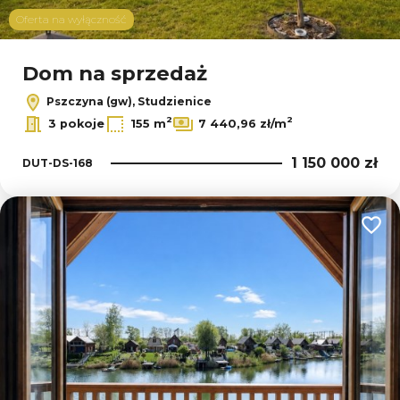
Oferta na wyłączność
Dom na sprzedaż
Pszczyna (gw), Studzienice
2
2
3 pokoje
155 m
7 440,96 zł/m
1 150 000 zł
DUT-DS-168
Dodaj