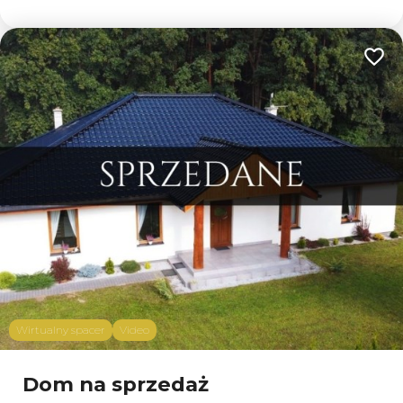
Dodaj
Wirtualny spacer
Video
Dom na sprzedaż