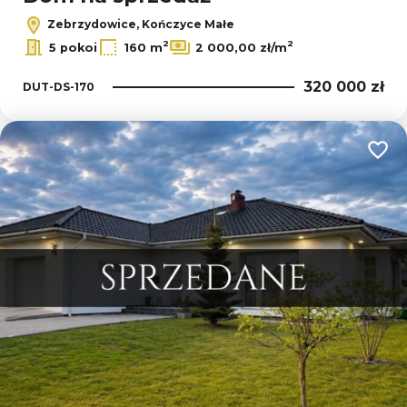
Zebrzydowice, Kończyce Małe
2
2
5 pokoi
160 m
2 000,00 zł/m
320 000 zł
DUT-DS-170
Dodaj