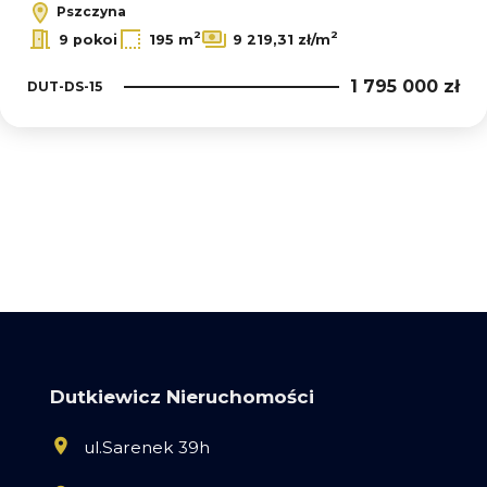
Pszczyna
2
2
9 pokoi
195 m
9 219,31 zł/m
1 795 000 zł
DUT-DS-15
Dutkiewicz Nieruchomości
ul.Sarenek 39h