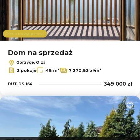
Oferta na wyłączność
Dom na sprzedaż
Gorzyce, Olza
2
2
3 pokoje
48 m
7 270,83 zł/m
349 000 zł
DUT-DS-164
Dodaj