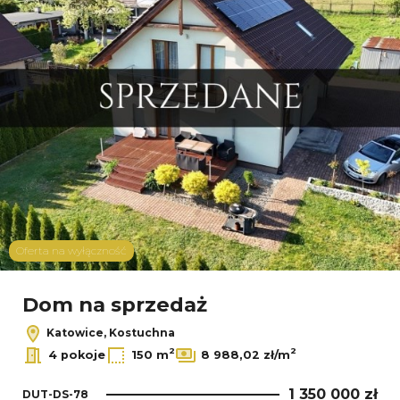
Oferta na wyłączność
Dom na sprzedaż
Katowice, Kostuchna
2
2
4 pokoje
150 m
8 988,02 zł/m
1 350 000 zł
DUT-DS-78