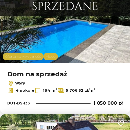
Oferta na wyłączność
Video
Dom na sprzedaż
Wyry
2
2
4 pokoje
184 m
5 706,52 zł/m
1 050 000 zł
DUT-DS-133
Dodaj