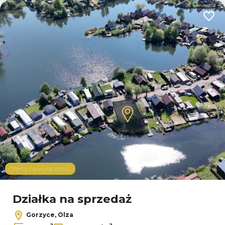
Dodaj
Oferta na wyłączność
Działka na sprzedaż
Gorzyce, Olza
2
2