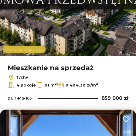
Oferta na wyłączność
Mieszkanie na sprzedaż
Tychy
2
2
4 pokoje
91 m
9 484,38 zł/m
859 000 zł
DUT-MS-165
Dodaj