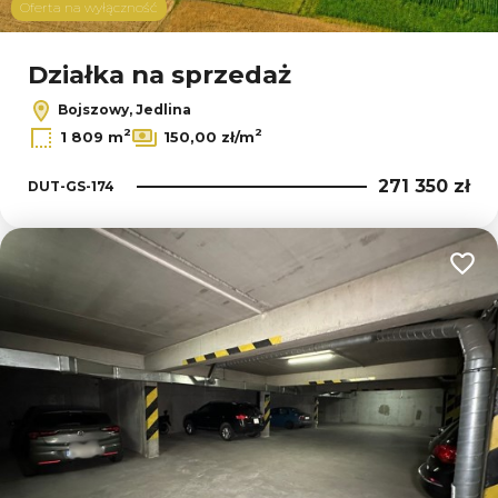
Oferta na wyłączność
Działka na sprzedaż
Bojszowy, Jedlina
2
2
1 809 m
150,00 zł/m
271 350 zł
DUT-GS-174
Dodaj