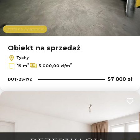
Oferta na wyłączność
Obiekt na sprzedaż
Tychy
2
2
19 m
3 000,00 zł/m
57 000 zł
DUT-BS-172
Dodaj