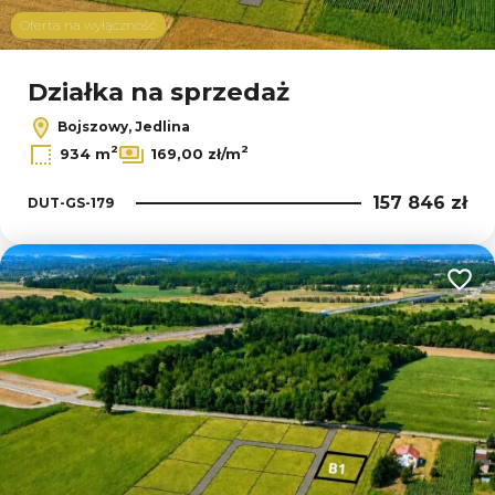
Oferta na wyłączność
Działka na sprzedaż
Bojszowy, Jedlina
2
2
934 m
169,00 zł/m
157 846 zł
DUT-GS-179
Dodaj