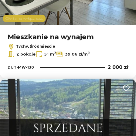
Oferta na wyłączność
Mieszkanie na wynajem
Tychy, Śródmieście
2
2
2 pokoje
51 m
39,06 zł/m
2 000 zł
DUT-MW-130
Dodaj