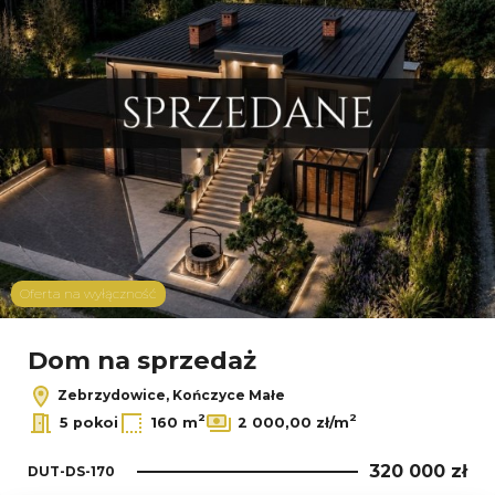
Oferta na wyłączność
Dom na sprzedaż
Zebrzydowice, Kończyce Małe
2
2
5 pokoi
160 m
2 000,00 zł/m
320 000 zł
DUT-DS-170