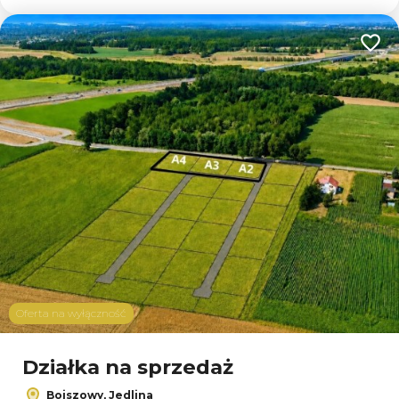
Dodaj
Oferta na wyłączność
Działka na sprzedaż
Bojszowy, Jedlina