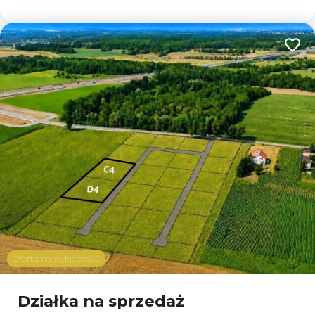
Dodaj
Oferta na wyłączność
Działka na sprzedaż