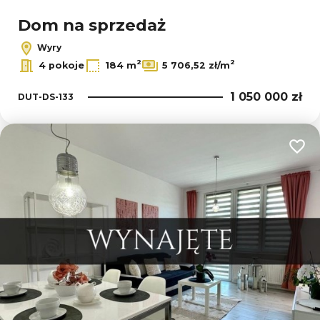
Dom na sprzedaż
Wyry
2
2
4 pokoje
184 m
5 706,52 zł/m
1 050 000 zł
DUT-DS-133
Dodaj