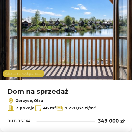
Oferta na wyłączność
Dom na sprzedaż
Gorzyce, Olza
2
2
3 pokoje
48 m
7 270,83 zł/m
349 000 zł
DUT-DS-164