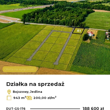
Oferta na wyłączność
Działka na sprzedaż
Bojszowy, Jedlina
2
2
943 m
200,00 zł/m
188 600 zł
DUT-GS-176