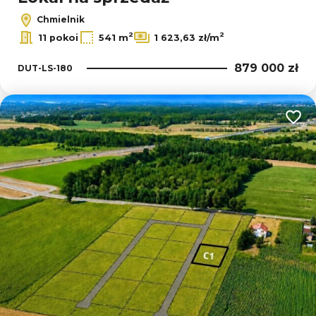
Chmielnik
2
2
11 pokoi
541 m
1 623,63 zł/m
879 000 zł
DUT-LS-180
Dodaj