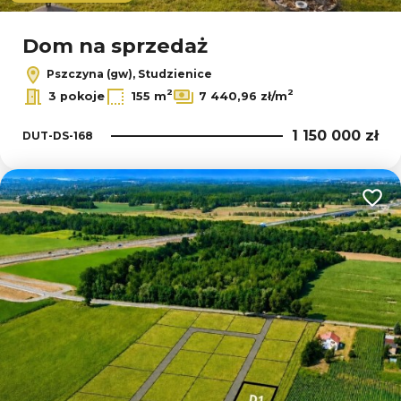
Dom na sprzedaż
Pszczyna (gw), Studzienice
2
2
3 pokoje
155 m
7 440,96 zł/m
1 150 000 zł
DUT-DS-168
Dodaj