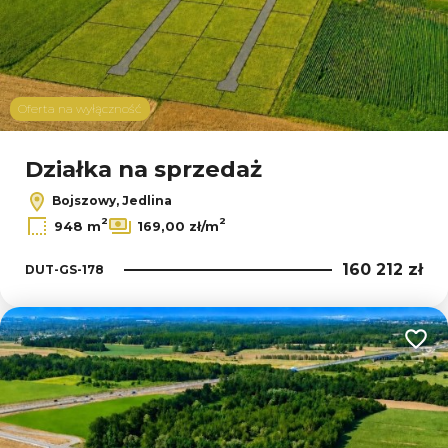
Oferta na wyłączność
Działka na sprzedaż
Bojszowy, Jedlina
2
2
948 m
169,00 zł/m
160 212 zł
DUT-GS-178
Dodaj