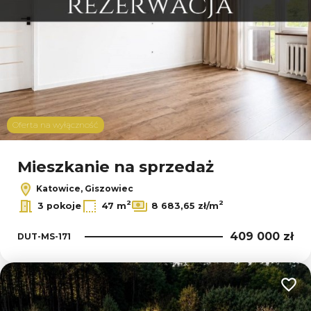
Oferta na wyłączność
Mieszkanie na sprzedaż
Katowice, Giszowiec
2
2
3 pokoje
47 m
8 683,65 zł/m
409 000 zł
DUT-MS-171
Dodaj