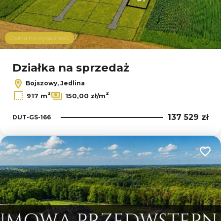
Oferta na wyłączność
Działka na sprzedaż
Bojszowy, Jedlina
2
2
917 m
150,00 zł/m
137 529 zł
DUT-GS-166
Dodaj