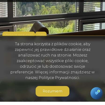
Oferta na wyłączność
Video
Ta strona korzysta z plików cookie, aby
Mieszkanie na sprzedaż
zapewnić jej prawidłowe działanie oraz
analizować ruch na stronie. Możesz
Wisła
zaakceptować wszystkie pliki cookie,
2
2
3 pokoje
68 m
14 557,43 zł/m
odrzucić je lub dostosować swoje
preferencje. Więcej informacji znajdziesz w
995 000 zł
DUT-MS-79
naszej Polityce Prywatności.
Dodaj
Rozumiem
💬