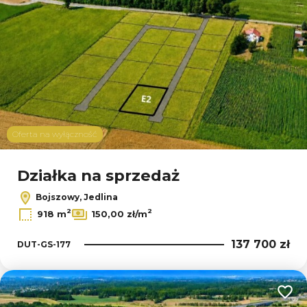
Oferta na wyłączność
Działka na sprzedaż
Bojszowy, Jedlina
2
2
918 m
150,00 zł/m
137 700 zł
DUT-GS-177
Dodaj