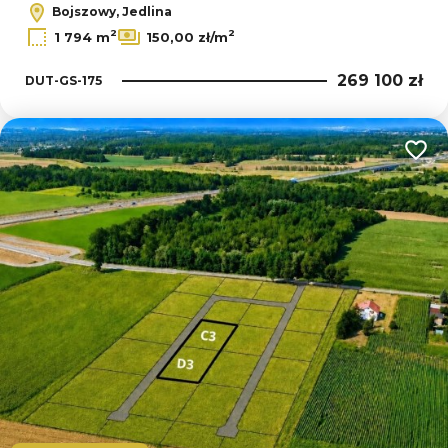
Bojszowy, Jedlina
2
2
1 794 m
150,00 zł/m
269 100 zł
DUT-GS-175
Dodaj