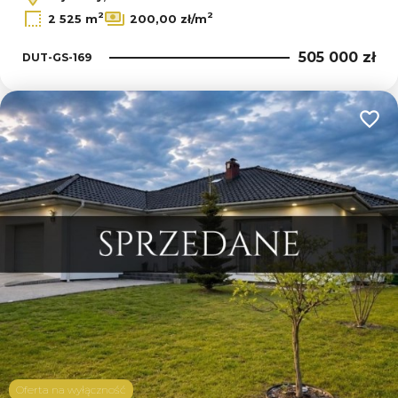
2
2
2 525 m
200,00 zł/m
505 000 zł
DUT-GS-169
Dodaj
Oferta na wyłączność