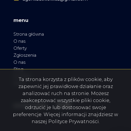
menu
Strona główna
O nas
Oferty
Zgłoszenia
O nas
Blog
Kontakt
Ta strona korzysta z plików cookie, aby
Rodo
zapewnić jej prawidłowe działanie oraz
analizować ruch na stronie. Możesz
zaakceptować wszystkie pliki cookie,
Facebook
Facebook
Facebook
social media
odrzucić je lub dostosować swoje
preferencje. Więcej informacji znajdziesz w
naszej Polityce Prywatności.