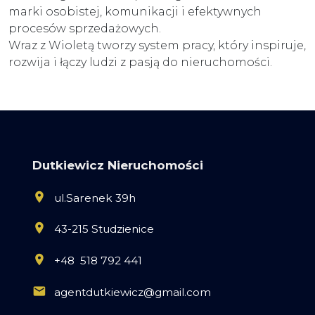
marki osobistej, komunikacji i efektywnych
procesów sprzedażowych.
Wraz z Wioletą tworzy system pracy, który inspiruje,
rozwija i łączy ludzi z pasją do nieruchomości.
Dutkiewicz Nieruchomości
ul.Sarenek 39h
43-215 Studzienice
+48 518 792 441
agentdutkiewicz@gmail.com