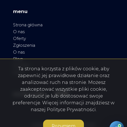
menu
Strona główna
O nas
Oferty
Zgłoszenia
O nas
Blog
Kontakt
Ta strona korzysta z plików cookie, aby
Rodo
zapewnić jej prawidłowe działanie oraz
analizować ruch na stronie. Możesz
zaakceptować wszystkie pliki cookie,
Facebook
Facebook
Facebook
social media
odrzucić je lub dostosować swoje
preferencje. Więcej informacji znajdziesz w
naszej Polityce Prywatności.
Dutkiewicz Nieruchomości © 2026
Rozumiem