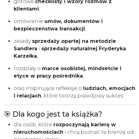
gotowe
checklisty i wzory rozmów z
klientami
,
omówienie
umów, dokumentów i
bezpieczeństwa transakcji
,
zasady
sprzedaży opartej na metodzie
Sandlera
i
sprzedaży naturalnej Fryderyka
Karzełka
,
rozdziały o
marce osobistej, mindsetcie i
etyce w pracy pośrednika
,
oraz inspirujące refleksje o
ludziach, emocjach
i relacjach
, które tworzą prawdziwy sukces.
🎯 Dla kogo jest ta książka?
dla osób, które
rozpoczynają karierę w
nieruchomościach
i chcą poznać tę branżę od