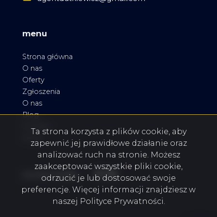
menu
Strona główna
O nas
Oferty
Zgłoszenia
O nas
Blog
Kontakt
Ta strona korzysta z plików cookie, aby
Rodo
zapewnić jej prawidłowe działanie oraz
analizować ruch na stronie. Możesz
zaakceptować wszystkie pliki cookie,
Facebook
Facebook
Facebook
social media
odrzucić je lub dostosować swoje
preferencje. Więcej informacji znajdziesz w
naszej Polityce Prywatności.