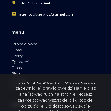
+48 518 792 441
agentdutkiewicz@gmail.com
menu
Strona główna
O nas
Oferty
Zgłoszenia
O nas
Blog
Kontakt
Ta strona korzysta z plików cookie, aby
Rodo
zapewnić jej prawidłowe działanie oraz
analizować ruch na stronie. Możesz
zaakceptować wszystkie pliki cookie,
Facebook
Facebook
Facebook
social media
odrzucić je lub dostosować swoje