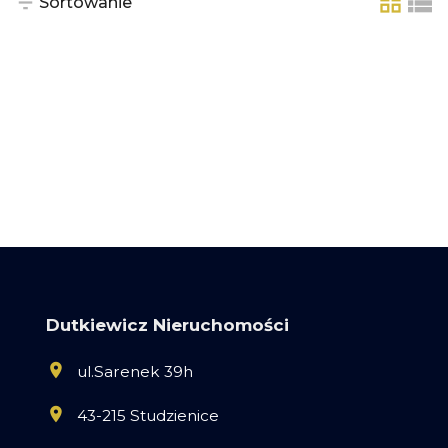
Sortowanie
tabela
list
Dutkiewicz Nieruchomości
ul.Sarenek 39h
43-215 Studzienice