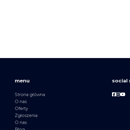
menu
social
Facebo
Face
Fac
Strona główna
O nas
Oferty
Zgłoszenia
O nas
Blog