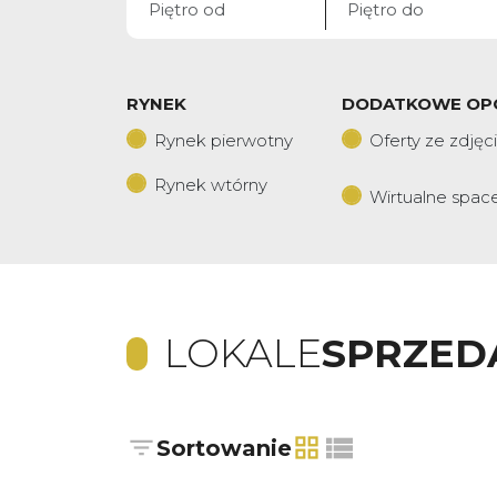
RYNEK
DODATKOWE OP
Rynek pierwotny
Oferty ze zdjęc
Rynek wtórny
Wirtualne spac
LOKALE
SPRZED
Sortowanie
tabela
lista